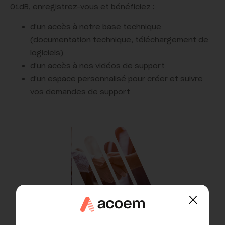
01dB, enregistrez-vous et bénéficiez :
d’un accès à notre base technique
(documentation technique, téléchargement de
logiciels)
d’un accès à nos vidéos de support
d’un espace personnalisé pour créer et suivre
vos demandes de support